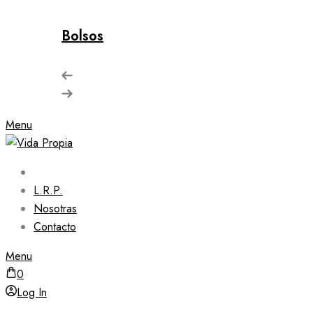
Bolsos
Menu
L.R.P.
Nosotras
Contacto
Menu
0
Log In