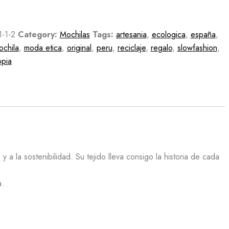
1-1-2
Category:
Mochilas
Tags:
artesania
,
ecologica
,
españa
,
ochila
,
moda etica
,
original
,
peru
,
reciclaje
,
regalo
,
slowfashion
,
opia
 a la sostenibilidad. Su tejido
lleva consigo la historia de cada
a.