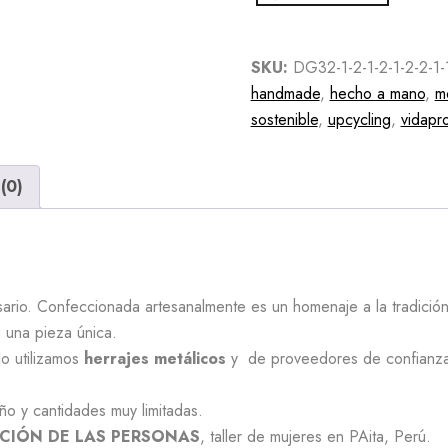
SKU:
DG32-1-2-1-2-1-2-2-1-
handmade
,
hecho a mano
,
m
sostenible
,
upcycling
,
vidapr
(0)
ario. Confeccionada artesanalmente es un homenaje a la tradición y
 una pieza única.
lo utilizamos
herrajes metálicos
y de proveedores de confianz
ño y cantidades muy limitadas.
CIÓN DE LAS PERSONAS
, taller de mujeres en PAita, Perú.