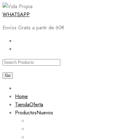
Skip
WHATSAPP
to
Envíos Gratis a partir de 60€
content
Home
Tienda
Oferta
Productos
Nuevos